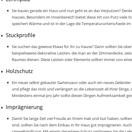
Sie bauen gerade ein Haus und nun geht es an das Verputzen? Denken
Hauses. Besonders im Innenbereich bietet diese Art von Putz viele Vor
speichert Wärme und ist in der Lage die Temperaturunterschiede im
Stuckprofile
Sie suchen das gewisse Etwas für Ihr zu Hause? Dann sollten Sie übe
beispielsweise dekorative Leisten, die man an der Zimmerdecke, zwi
Raumes dienen.
Diese Leisten oder Elemente sollten immer von ei
Holzschutz
Ein neuer selbst gebauter Gartenzaun oder auch ein neues Geländer a
und pflegt das Holz und verlängert so die Lebenszeit all Ihrer Ding
Mindestens einmal pro Jahr sollte diesen Dingen
Aufmerksamkeit ges
Imprägnierung
Damit Sie lange Zeit viel Freude an Ihrem Hab und Gut haben, sollten 
sind, sollten Sie nach dem Einbau in Ihr Haus gut imprägnieren. Auc
Umwelteinflüsse. Mit einem derartigen Schutz verlängern Sie die Lebe