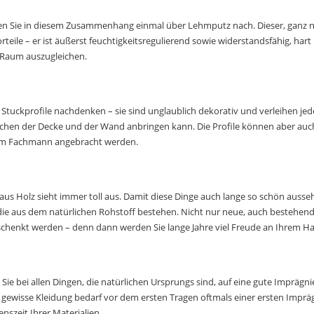
 Sie in diesem Zusammenhang einmal über Lehmputz nach. Dieser, ganz natü
teile – er ist äußerst feuchtigkeitsregulierend sowie widerstandsfähig, har
 Raum auszugleichen.
r Stuckprofile nachdenken – sie sind unglaublich dekorativ und verleihen je
schen der Decke und der Wand anbringen kann. Die Profile können aber auc
nem Fachmann angebracht werden.
us Holz sieht immer toll aus. Damit diese Dinge auch lange so schön ausse
e, die aus dem natürlichen Rohstoff bestehen. Nicht nur neue, auch bestehe
chenkt werden – denn dann werden Sie lange Jahre viel Freude an Ihrem H
Sie bei allen Dingen, die natürlichen Ursprungs sind, auf eine gute Imprägni
h gewisse Kleidung bedarf vor dem ersten Tragen oftmals einer ersten Impr
nszeit Ihrer Materialien.