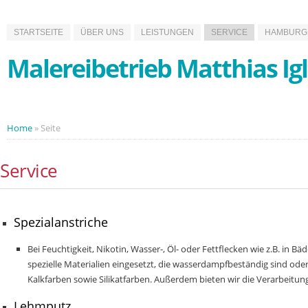
STARTSEITE
ÜBER UNS
LEISTUNGEN
SERVICE
HAMBURGE
Malereibetrieb Matthias Ig
Home
»
Seite
Service
Spezialanstriche
Bei Feuchtigkeit, Nikotin, Wasser-, Öl- oder Fettflecken wie z.B. in
spezielle Materialien eingesetzt, die wasserdampfbeständig sind ode
Kalkfarben sowie Silikatfarben.
Außerdem bieten wir die Verarbeitun
Lehmputz