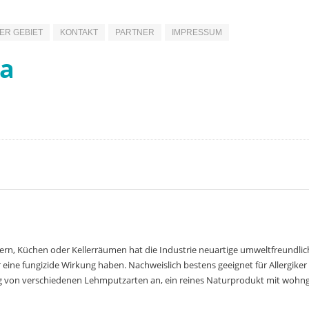
R GEBIET
KONTAKT
PARTNER
IMPRESSUM
la
 Bädern, Küchen oder Kellerräumen hat die Industrie neuartige umweltfreundli
r eine fungizide Wirkung haben. Nachweislich bestens geeignet für Allergik
g von verschiedenen Lehmputzarten an, ein reines Naturprodukt mit wohn